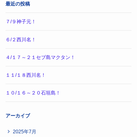
最近の投稿
７/９神子元！
６/２西川名！
４/１７～２１セブ島マクタン！
１１/１８西川名！
１０/１６～２０石垣島！
アーカイブ
2025年7月