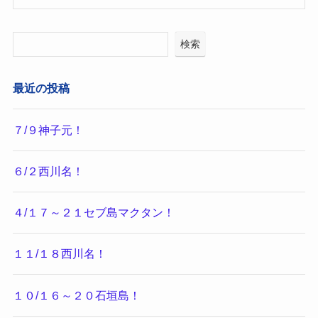
検索
最近の投稿
７/９神子元！
６/２西川名！
４/１７～２１セブ島マクタン！
１１/１８西川名！
１０/１６～２０石垣島！