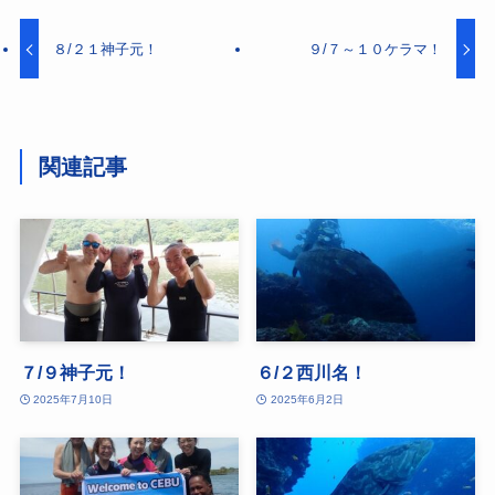
８/２１神子元！
９/７～１０ケラマ！
関連記事
７/９神子元！
６/２西川名！
2025年7月10日
2025年6月2日