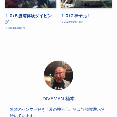
１０/５勝浦体験ダイビン
１０/２神子元！
グ！
2024年10月4日
2024年10月7日
DIVEMAN 楠本
無類のハンマー好き！夏の神子元、冬は与那国通いが
続いています。