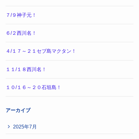
７/９神子元！
６/２西川名！
４/１７～２１セブ島マクタン！
１１/１８西川名！
１０/１６～２０石垣島！
アーカイブ
2025年7月