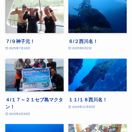
７/９神子元！
６/２西川名！
2025年7月10日
2025年6月2日
４/１７～２１セブ島マクタ
１１/１８西川名！
ン！
2024年11月20日
2025年4月28日