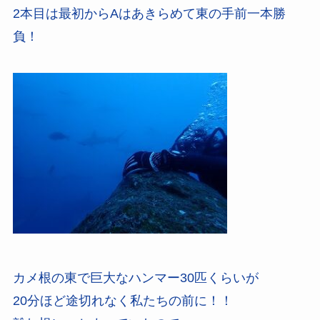
2本目は最初からAはあきらめて東の手前一本勝
負！
カメ根の東で巨大なハンマー30匹くらいが
20分ほど途切れなく私たちの前に！！