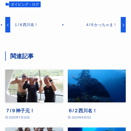
ダイビング・ログ
１/８西川名！
４/６かっちゃま！
関連記事
７/９神子元！
６/２西川名！
2025年7月10日
2025年6月2日