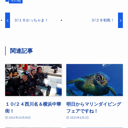
その他
３/１６かっちゃま！
３/２８初島！
関連記事
１０/２４西川名＆横浜中華
明日からマリンダイビング
街！
フェアですね！
2021年10月26日
2021年4月1日