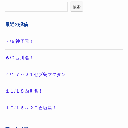
検索
最近の投稿
７/９神子元！
６/２西川名！
４/１７～２１セブ島マクタン！
１１/１８西川名！
１０/１６～２０石垣島！