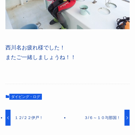
西川名お疲れ様でした！
またご一緒しましょうね！！
ダイビング・ログ
１２/２２伊戸！
３/６～１０与那国！