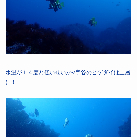
水温が１４度と低いせいかV字谷のヒゲダイは上層
に！