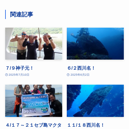
関連記事
７/９神子元！
６/２西川名！
2025年7月10日
2025年6月2日
４/１７～２１セブ島マクタ
１１/１８西川名！