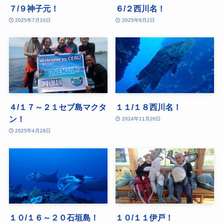
７/９神子元！
６/２西川名！
2025年7月10日
2025年6月2日
４/１７～２１セブ島マクタ
１１/１８西川名！
ン！
2024年11月20日
2025年4月28日
１０/１６～２０石垣島！
１０/１１伊戸！