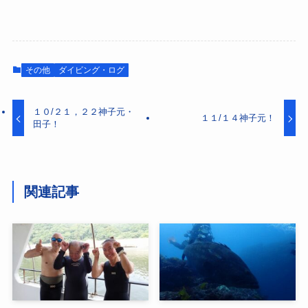
その他
ダイビング・ログ
１０/２１，２２神子元・
１１/１４神子元！
田子！
関連記事